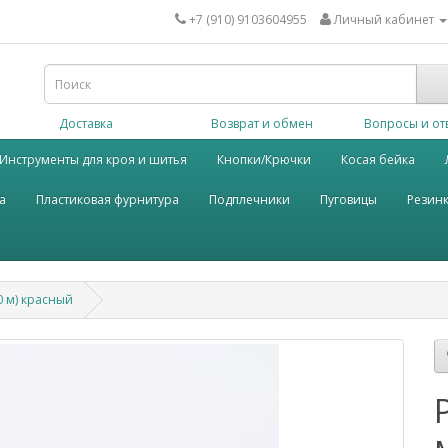
+7 (910) 9103604955
Личный кабинет
Доставка
Возврат и обмен
Вопросы и от
Инструменты для кроя и шитья
Кнопки/Крючки
Косая бейка
а
Пластиковая фурнитура
Подплечники
Пуговицы
Резин
0 м) красный