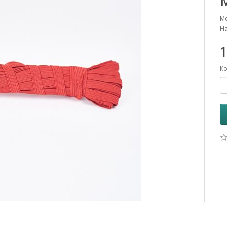
Мо
На
1
Ко