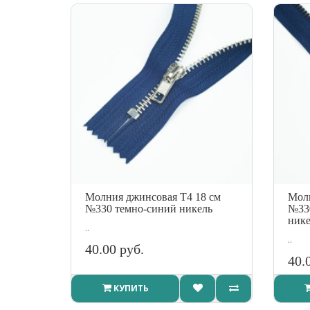
Молния джинсовая Т4 18 см
Молн
№330 темно-синий никель
№33
нике
..
..
40.00 руб.
40.
КУПИТЬ