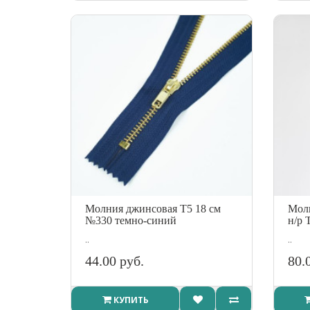
Молния джинсовая Т5 18 см
Молн
№330 темно-синий
н/р 
..
..
44.00 руб.
80.
КУПИТЬ