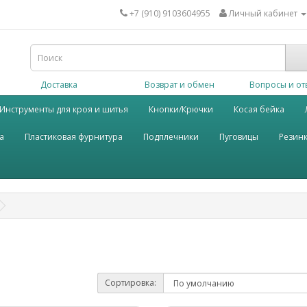
+7 (910) 9103604955
Личный кабинет
Доставка
Возврат и обмен
Вопросы и от
Инструменты для кроя и шитья
Кнопки/Крючки
Косая бейка
а
Пластиковая фурнитура
Подплечники
Пуговицы
Резин
Сортировка: