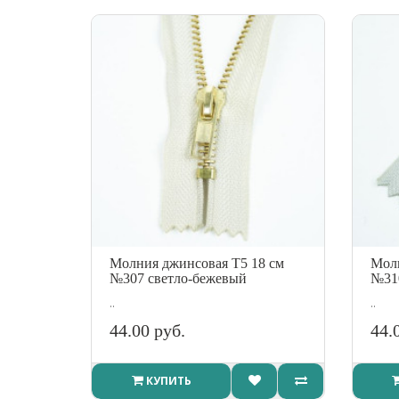
Молния джинсовая Т5 18 см
Молн
№307 светло-бежевый
№310
..
..
44.00 руб.
44.
КУПИТЬ