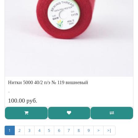
Нитки 5000 40/2 п/э № 119 вишневый
..
100.00 руб.
1
2
3
4
5
6
7
8
9
>
>|