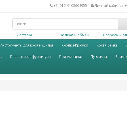
+7 (910) 9103604955
Личный кабинет
Доставка
Возврат и обмен
Вопросы и от
Инструменты для кроя и шитья
Кнопки/Крючки
Косая бейка
а
Пластиковая фурнитура
Подплечники
Пуговицы
Резин