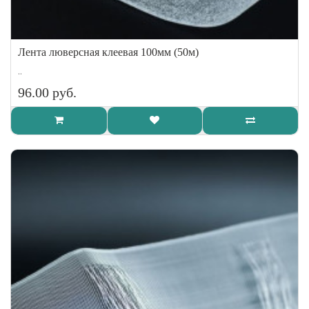
Лента люверсная клеевая 100мм (50м)
..
96.00 руб.