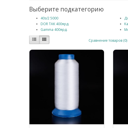
Выберите подкатегорию
40s/2 5000
Д
DOR TAK 400ярд.
К
Gamma 400ярд.
М
Сравнение товаров (0)