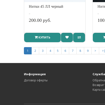
Нитки 45 ЛЛ черный
Нитк
..
..
200.00 руб.
100
КУПИТЬ
1
2
3
4
5
6
7
8
9
>
>
Информация
Служба
Договор оферты
Обратна
Возврат 
Карта са