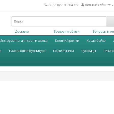
+7 (910) 9103604955
Личный кабинет
Доставка
Возврат и обмен
Вопросы и от
Инструменты для кроя и шитья
Кнопки/Крючки
Косая бейка
а
Пластиковая фурнитура
Подплечники
Пуговицы
Резин