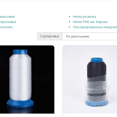
жинсовые
Нитка-резинка
апроновые
Нитки ПНК им. Кирова
ононить
Текстурированные некруче
Сортировка: