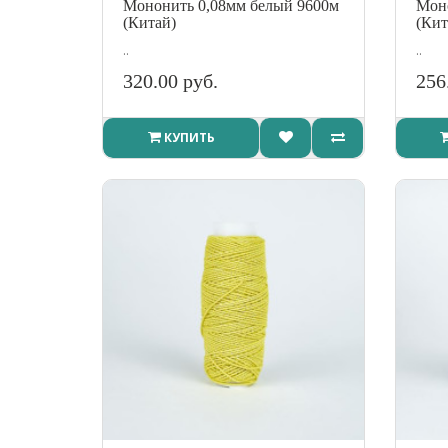
Мононить 0,08мм белый 9600м
Моно
(Китай)
(Кит
..
..
320.00 руб.
256
КУПИТЬ