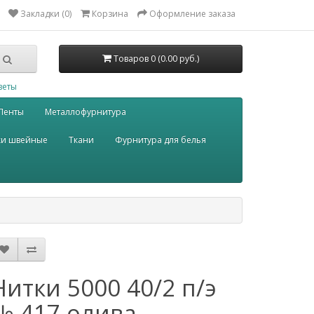
Закладки (0)
Корзина
Оформление заказа
Товаров 0 (0.00 руб.)
веты
Ленты
Металлофурнитура
ки швейные
Ткани
Фурнитура для белья
Нитки 5000 40/2 п/э
№ 417 олива