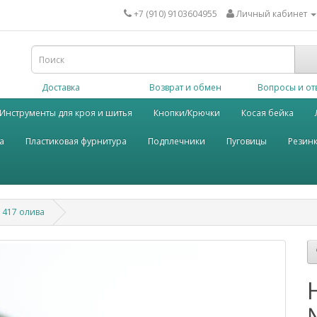
+7 (910) 9103604955
Личный кабинет
Доставка
Возврат и обмен
Вопросы и от
Инструменты для кроя и шитья
Кнопки/Крючки
Косая бейка
а
Пластиковая фурнитура
Подплечники
Пуговицы
Резин
№ 417 олива