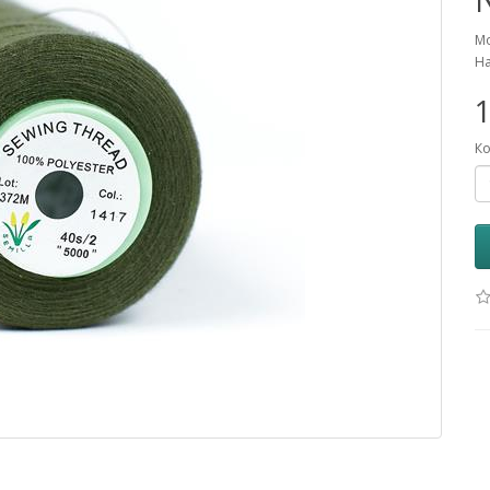
Мо
На
1
Ко