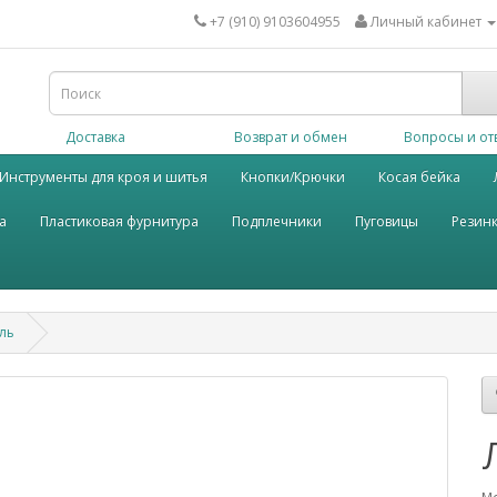
+7 (910) 9103604955
Личный кабинет
Доставка
Возврат и обмен
Вопросы и от
Инструменты для кроя и шитья
Кнопки/Крючки
Косая бейка
а
Пластиковая фурнитура
Подплечники
Пуговицы
Резин
ль