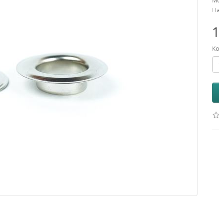
Мо
На
1
Ко