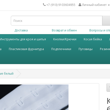
+7 (910) 9103604955
Личный кабинет
Доставка
Возврат и обмен
Вопросы и от
Инструменты для кроя и шитья
Кнопки/Крючки
Косая бейка
а
Пластиковая фурнитура
Подплечники
Пуговицы
Резин
ьме белый