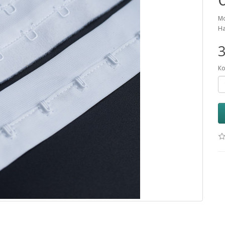
Мо
На
3
Ко