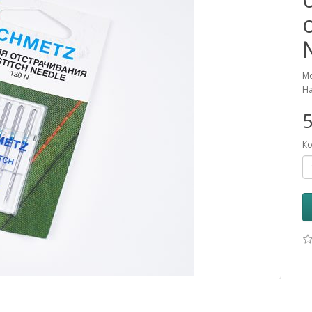
Мо
На
5
Ко