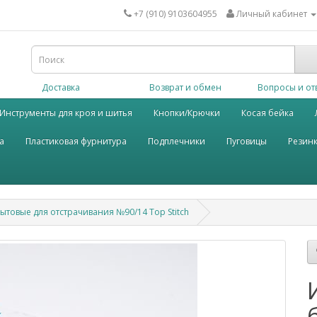
+7 (910) 9103604955
Личный кабинет
Доставка
Возврат и обмен
Вопросы и от
Инструменты для кроя и шитья
Кнопки/Крючки
Косая бейка
а
Пластиковая фурнитура
Подплечники
Пуговицы
Резин
товые для отстрачивания №90/14 Top Stitch