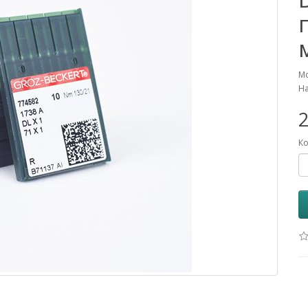
Мо
На
2
Ко