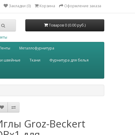
Закладки (0)
Корзина
Оформление заказа
Товаров 0 (0.00 руб.)
веты
Ленты
Металлофурнитура
ки швейные
Ткани
Фурнитура для белья
Иглы Groz-Beckert
DBх1 для