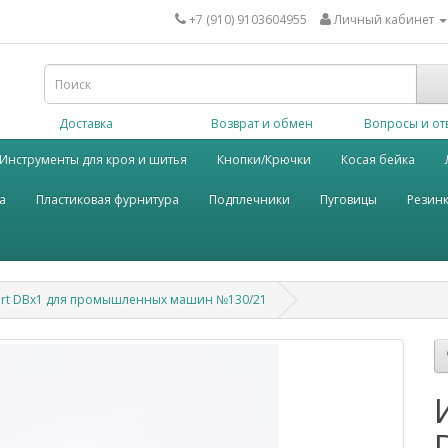
+7 (910) 9103604955
Личный кабинет
Доставка
Возврат и обмен
Вопросы и от
Инструменты для кроя и шитья
Кнопки/Крючки
Косая бейка
а
Пластиковая фурнитура
Подплечники
Пуговицы
Резин
ert DBх1 для промышленных машин №130/21