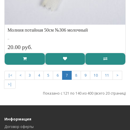
Молния потайная 50см №306 молочный
..
20.00 руб.
|<
<
3
4
5
6
7
8
9
10
11
>
>|
Показано с 121 по 140 из 400 (всего 20 страниц)
Информация
Договор оферты