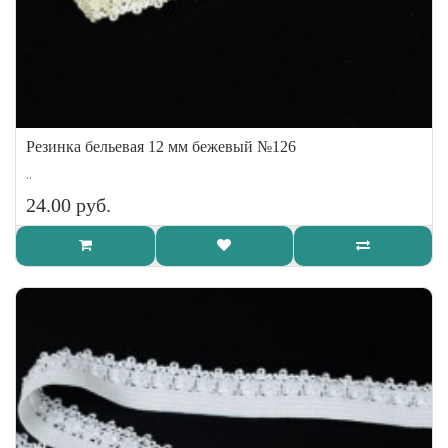
Резинка бельевая 12 мм бежевый №126
..
24.00 руб.