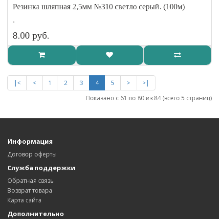
Резинка шляпная 2,5мм №310 светло серый. (100м)
..
8.00 руб.
|<
<
1
2
3
4
5
>
>|
Показано с 61 по 80 из 84 (всего 5 страниц)
Информация
Договор оферты
Служба поддержки
Обратная связь
Возврат товара
Карта сайта
Дополнительно