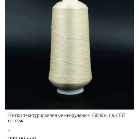
Нитки текстурированные некрученые 15000м, цв.1337
св. беж.
..
280.00 руб.