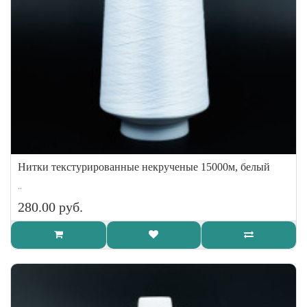
Нитки текстурированные некрученые 15000м, белый
..
280.00 руб.