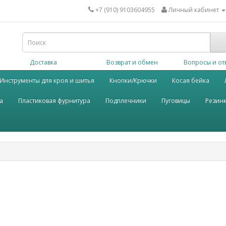
+7 (910) 9103604955
Личный кабинет
Доставка
Возврат и обмен
Вопросы и от
Инструменты для кроя и шитья
Кнопки/Крючки
Косая бейка
а
Пластиковая фурнитура
Подплечники
Пуговицы
Резин