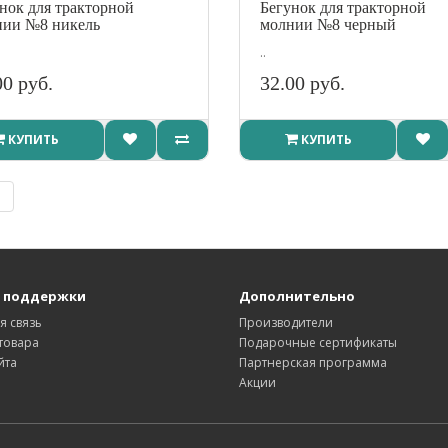
нок для тракторной
Бегунок для тракторной
нии №8 никель
молнии №8 черный
..
00 руб.
32.00 руб.
КУПИТЬ
КУПИТЬ
|
 поддержки
Дополнительно
я связь
Производители
товара
Подарочные сертификаты
йта
Партнерская программа
Акции