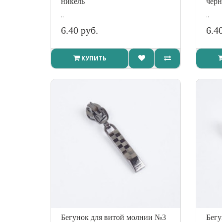
никель
чер
..
..
6.40 руб.
6.4
КУПИТЬ
Бегунок для витой молнии №3
Бегу