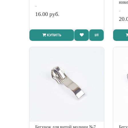
нике
..
..
16.00 руб.
20.
КУПИТЬ
Бегунок для витой молнии №7
Бегу