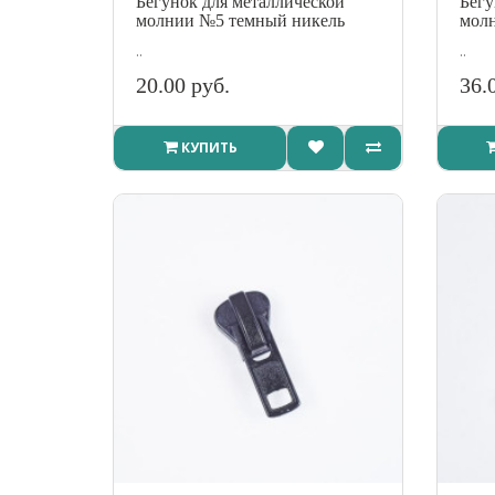
Бегунок для металлической
Бегу
молнии №5 темный никель
мол
..
..
20.00 руб.
36.
КУПИТЬ