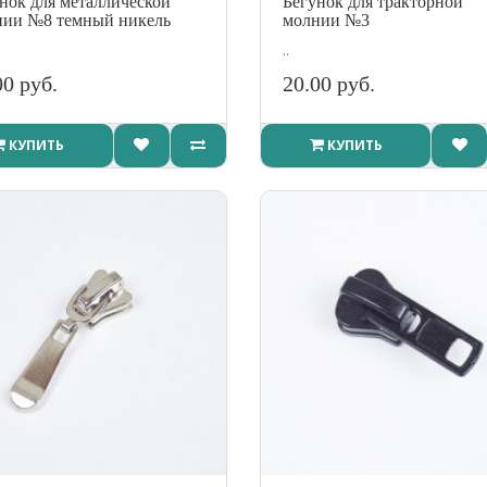
нок для металлической
Бегунок для тракторной
нии №8 темный никель
молнии №3
..
00 руб.
20.00 руб.
КУПИТЬ
КУПИТЬ