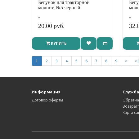
Бегунок для тракторной
Бегу
молнии №5 черный
мол
..
..
20.00 руб.
32.
КУПИТЬ
1
2
3
4
5
6
7
8
9
>
>
Информация
Служба
Договор оферты
Обратна
Возврат 
Карта са