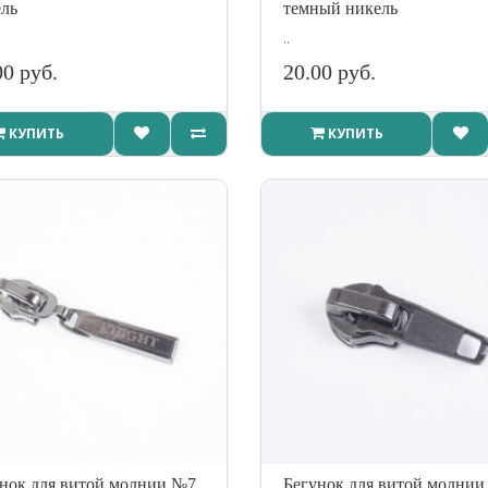
ль
темный никель
..
00 руб.
20.00 руб.
КУПИТЬ
КУПИТЬ
нок для витой молнии №7
Бегунок для витой молни