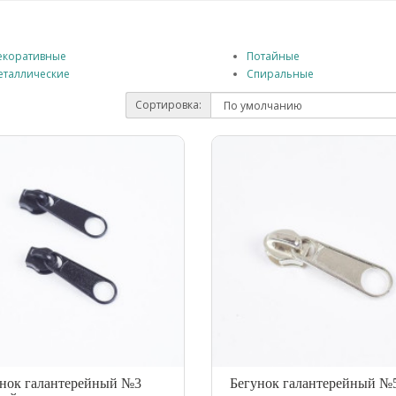
екоративные
Потайные
еталлические
Спиральные
Сортировка:
нок галантерейный №3
Бегунок галантерейный №