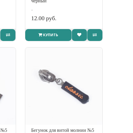
черный
..
12.00 руб.
КУПИТЬ
и №5
Бегунок для витой молнии №5