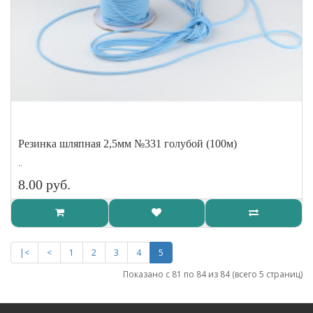
Резинка шляпная 2,5мм №331 голубой (100м)
..
8.00 руб.
|<
<
1
2
3
4
5
Показано с 81 по 84 из 84 (всего 5 страниц)