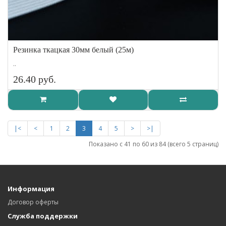
Резинка ткацкая 30мм белый (25м)
..
26.40 руб.
|<
<
1
2
3
4
5
>
>|
Показано с 41 по 60 из 84 (всего 5 страниц)
Информация
Договор оферты
Служба поддержки